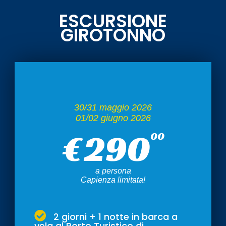
ESCURSIONE
GIROTONNO
30/31 maggio 2026
01/02 giugno 2026
€
290
00
a persona
Capienza limitata!
2 giorni + 1 notte in barca a
vela al Porto Turistico di