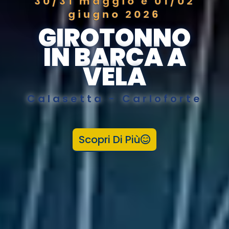
30/31 maggio e 01/02
giugno 2026
GIROTONNO
IN BARCA A
VELA
Calasetta - Carloforte
Scopri Di Più